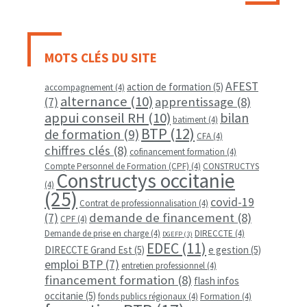
MOTS CLÉS DU SITE
AFEST
action de formation
(5)
accompagnement
(4)
alternance
(10)
apprentissage
(8)
(7)
appui conseil RH
(10)
bilan
batiment
(4)
BTP
(12)
de formation
(9)
CFA
(4)
chiffres clés
(8)
cofinancement formation
(4)
Compte Personnel de Formation (CPF)
(4)
CONSTRUCTYS
Constructys occitanie
(4)
(25)
covid-19
Contrat de professionnalisation
(4)
demande de financement
(8)
(7)
CPF
(4)
Demande de prise en charge
(4)
DIRECCTE
(4)
DGEFP
(3)
EDEC
(11)
DIRECCTE Grand Est
(5)
e gestion
(5)
emploi BTP
(7)
entretien professionnel
(4)
financement formation
(8)
flash infos
occitanie
(5)
fonds publics régionaux
(4)
Formation
(4)