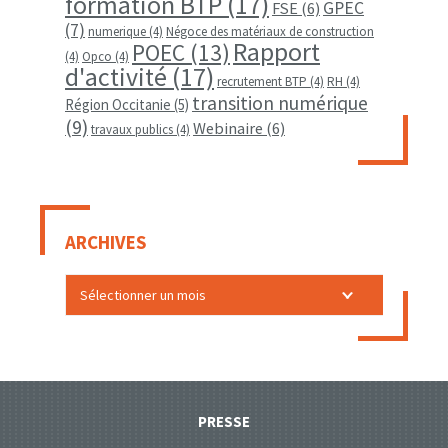
formation BTP
(17)
GPEC
FSE
(6)
(7)
numerique
(4)
Négoce des matériaux de construction
Rapport
POEC
(13)
(4)
Opco
(4)
d'activité
(17)
recrutement BTP
(4)
RH
(4)
transition numérique
Région Occitanie
(5)
(9)
Webinaire
(6)
travaux publics
(4)
ARCHIVES
PRESSE