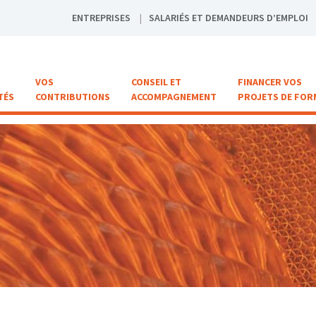
ENTREPRISES
SALARIÉS ET DEMANDEURS D’EMPLOI
VOS
CONSEIL ET
FINANCER VOS
TÉS
CONTRIBUTIONS
ACCOMPAGNEMENT
PROJETS DE FOR