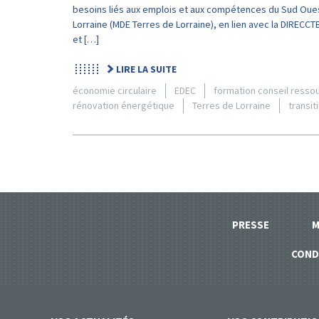
besoins liés aux emplois et aux compétences du Sud Oues
Lorraine (MDE Terres de Lorraine), en lien avec la DIRECC
et […]
LIRE LA SUITE
économie circulaire
EDEC
formation conseil resso
rénovation énergétique
Terres de Lorraine
transi
PRESSE
M
COND