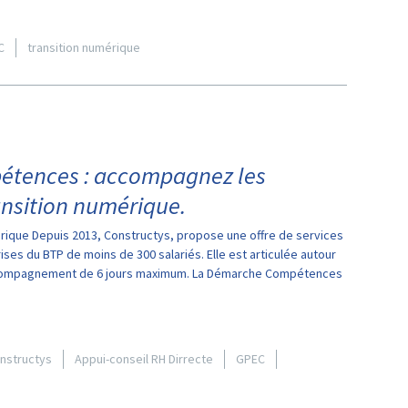
C
transition numérique
étences : accompagnez les
ansition numérique.
ique Depuis 2013, Constructys, propose une offre de services
es du BTP de moins de 300 salariés. Elle est articulée autour
accompagnement de 6 jours maximum. La Démarche Compétences
onstructys
Appui-conseil RH Dirrecte
GPEC