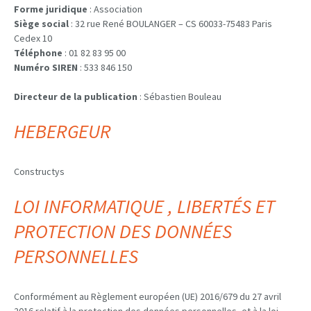
Forme juridique
: Association
Siège social
: 32 rue René BOULANGER – CS 60033-75483 Paris
Cedex 10
Téléphone
: 01 82 83 95 00
Numéro SIREN
: 533 846 150
Directeur de la publication
: Sébastien Bouleau
HEBERGEUR
Constructys
LOI INFORMATIQUE , LIBERTÉS ET
PROTECTION DES DONNÉES
PERSONNELLES
Conformément au Règlement européen (UE) 2016/679 du 27 avril
2016 relatif à la protection des données personnelles, et à la loi