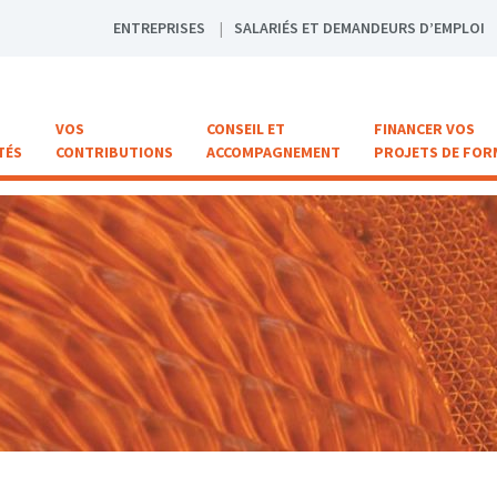
ENTREPRISES
SALARIÉS ET DEMANDEURS D’EMPLOI
VOS
CONSEIL ET
FINANCER VOS
TÉS
CONTRIBUTIONS
ACCOMPAGNEMENT
PROJETS DE FOR