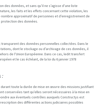
ion des données, et sans qu’il ne s’agisse d’une liste
ature, les faits et les effets concernant cette violation, les
 le nombre approximatif de personnes et d’enregistrement de
 protection des données.
nt transparent des données personnelles collectées. Dans le
ations, dont le stockage ou d’archivage de ces données, il
ehors de l’Union Européenne. Dans ce cas, ledit transfert
opéen et le cas échéant, de la loi du 6 janvier 1978
 :
durant toute la durée de mise en œuvre des missions justifiant
ront conservées tant qu’elles seront nécessaires à la mise en
épondre aux éventuels contrôles auxquels Constructys est
 prescription des différentes actions judiciaires possibles