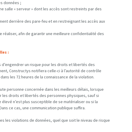
es données ;
e salle « serveur » dont les accès sont restreints par des
ment derrière des pare-feu et en restreignant les accès aux
 réaliser, afin de garantir une meilleure confidentialité des
les :
 d’engendrer un risque pour les droits et libertés des
t, Constructys notifiera celle-ci à l’autorité de contrôle
 dans les 72 heures de la connaissance de la violation.
ute personne concernée dans les meilleurs délais, lorsque
r les droits et libertés des personnes physiques, sauf si
élevé n’est plus susceptible de se matérialiser ou si la
Dans ce cas, une communication publique suffira.
s les violations de données, quel que soit le niveau de risque