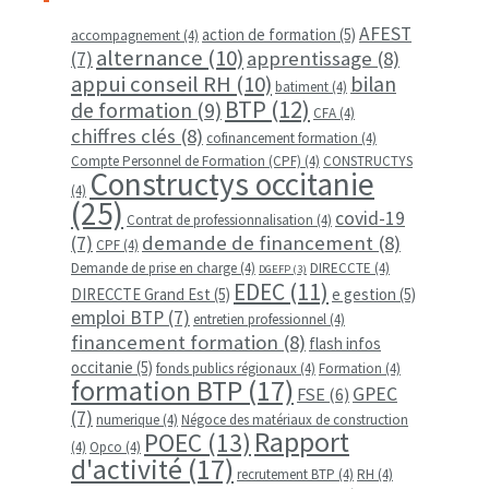
AFEST
action de formation
(5)
accompagnement
(4)
alternance
(10)
apprentissage
(8)
(7)
appui conseil RH
(10)
bilan
batiment
(4)
BTP
(12)
de formation
(9)
CFA
(4)
chiffres clés
(8)
cofinancement formation
(4)
Compte Personnel de Formation (CPF)
(4)
CONSTRUCTYS
Constructys occitanie
(4)
(25)
covid-19
Contrat de professionnalisation
(4)
demande de financement
(8)
(7)
CPF
(4)
Demande de prise en charge
(4)
DIRECCTE
(4)
DGEFP
(3)
EDEC
(11)
DIRECCTE Grand Est
(5)
e gestion
(5)
emploi BTP
(7)
entretien professionnel
(4)
financement formation
(8)
flash infos
occitanie
(5)
fonds publics régionaux
(4)
Formation
(4)
formation BTP
(17)
GPEC
FSE
(6)
(7)
numerique
(4)
Négoce des matériaux de construction
Rapport
POEC
(13)
(4)
Opco
(4)
d'activité
(17)
recrutement BTP
(4)
RH
(4)