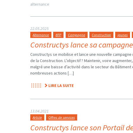
alternance
22.05.2025
Alternance
BTP
Campagne
Construction
jeunes
Constructys lance sa campagne
Constructys se mobilise et lance une nouvelle campagne 
de la Construction. L’objectif ? Maintenir, voire augmenter
malgré une baisse d’activité dans le secteur du Bâtiment e
nombreuses actions […]
LIRE LA SUITE
13.04.2021
Article
Offres de services
Constructys lance son Portail de