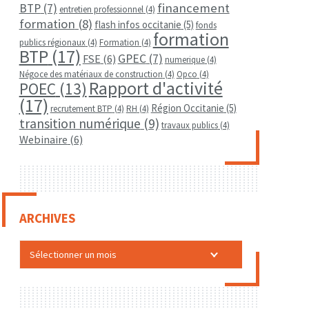
financement
BTP
(7)
entretien professionnel
(4)
formation
(8)
flash infos occitanie
(5)
fonds
formation
publics régionaux
(4)
Formation
(4)
BTP
(17)
GPEC
(7)
FSE
(6)
numerique
(4)
Négoce des matériaux de construction
(4)
Opco
(4)
Rapport d'activité
POEC
(13)
(17)
Région Occitanie
(5)
recrutement BTP
(4)
RH
(4)
transition numérique
(9)
travaux publics
(4)
Webinaire
(6)
ARCHIVES