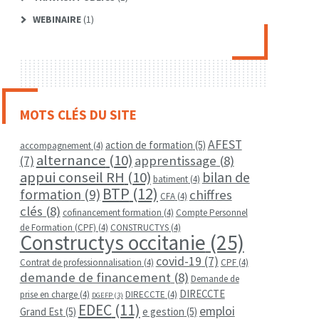
WEBINAIRE
(1)
MOTS CLÉS DU SITE
AFEST
action de formation
(5)
accompagnement
(4)
alternance
(10)
apprentissage
(8)
(7)
appui conseil RH
(10)
bilan de
batiment
(4)
BTP
(12)
formation
(9)
chiffres
CFA
(4)
clés
(8)
cofinancement formation
(4)
Compte Personnel
de Formation (CPF)
(4)
CONSTRUCTYS
(4)
Constructys occitanie
(25)
covid-19
(7)
Contrat de professionnalisation
(4)
CPF
(4)
demande de financement
(8)
Demande de
DIRECCTE
prise en charge
(4)
DIRECCTE
(4)
DGEFP
(3)
EDEC
(11)
emploi
Grand Est
(5)
e gestion
(5)