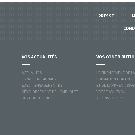
PRESSE
M
COND
VOS
ACTUALITÉS
VOS
CONTRIBUTI
ACTUALITÉS
LE FINANCEMENT DE LA
ESPACES RÉGIONAUX
FORMATION CONTINUE
EDEC – ENGAGEMENT DE
ET DE L’APPRENTISSAG
DÉVELOPPEMENT DE L’EMPLOI ET
VOTRE ADHÉSION
DES COMPÉTENCES
À CONSTRUCTYS