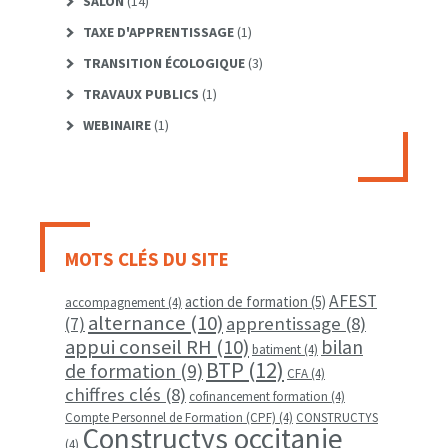
SALON
(14)
TAXE D'APPRENTISSAGE
(1)
TRANSITION ÉCOLOGIQUE
(3)
TRAVAUX PUBLICS
(1)
WEBINAIRE
(1)
MOTS CLÉS DU SITE
AFEST
action de formation
(5)
accompagnement
(4)
alternance
(10)
apprentissage
(8)
(7)
appui conseil RH
(10)
bilan
batiment
(4)
BTP
(12)
de formation
(9)
CFA
(4)
chiffres clés
(8)
cofinancement formation
(4)
Compte Personnel de Formation (CPF)
(4)
CONSTRUCTYS
Constructys occitanie
(4)