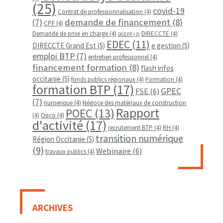
(25)
covid-19
Contrat de professionnalisation
(4)
demande de financement
(8)
(7)
CPF
(4)
Demande de prise en charge
(4)
DIRECCTE
(4)
DGEFP
(3)
EDEC
(11)
DIRECCTE Grand Est
(5)
e gestion
(5)
emploi BTP
(7)
entretien professionnel
(4)
financement formation
(8)
flash infos
occitanie
(5)
fonds publics régionaux
(4)
Formation
(4)
formation BTP
(17)
GPEC
FSE
(6)
(7)
numerique
(4)
Négoce des matériaux de construction
Rapport
POEC
(13)
(4)
Opco
(4)
d'activité
(17)
recrutement BTP
(4)
RH
(4)
transition numérique
Région Occitanie
(5)
(9)
Webinaire
(6)
travaux publics
(4)
ARCHIVES