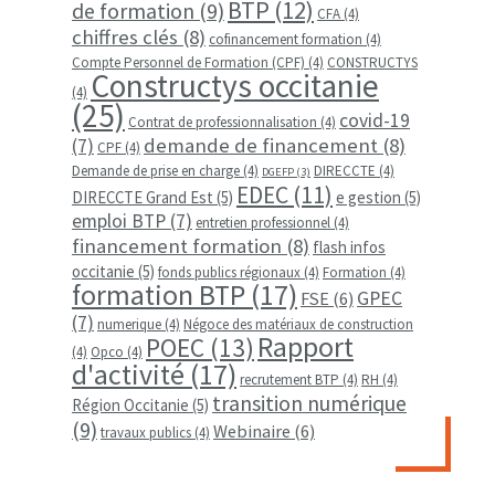
BTP
(12)
de formation
(9)
CFA
(4)
chiffres clés
(8)
cofinancement formation
(4)
Compte Personnel de Formation (CPF)
(4)
CONSTRUCTYS
Constructys occitanie
(4)
(25)
covid-19
Contrat de professionnalisation
(4)
demande de financement
(8)
(7)
CPF
(4)
Demande de prise en charge
(4)
DIRECCTE
(4)
DGEFP
(3)
EDEC
(11)
DIRECCTE Grand Est
(5)
e gestion
(5)
emploi BTP
(7)
entretien professionnel
(4)
financement formation
(8)
flash infos
occitanie
(5)
fonds publics régionaux
(4)
Formation
(4)
formation BTP
(17)
GPEC
FSE
(6)
(7)
numerique
(4)
Négoce des matériaux de construction
Rapport
POEC
(13)
(4)
Opco
(4)
d'activité
(17)
recrutement BTP
(4)
RH
(4)
transition numérique
Région Occitanie
(5)
(9)
Webinaire
(6)
travaux publics
(4)