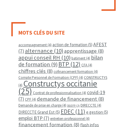
MOTS CLÉS DU SITE
AFEST
action de formation
(5)
accompagnement
(4)
alternance
(10)
apprentissage
(8)
(7)
appui conseil RH
(10)
bilan
batiment
(4)
BTP
(12)
de formation
(9)
CFA
(4)
chiffres clés
(8)
cofinancement formation
(4)
Compte Personnel de Formation (CPF)
(4)
CONSTRUCTYS
Constructys occitanie
(4)
(25)
covid-19
Contrat de professionnalisation
(4)
demande de financement
(8)
(7)
CPF
(4)
Demande de prise en charge
(4)
DIRECCTE
(4)
DGEFP
(3)
EDEC
(11)
DIRECCTE Grand Est
(5)
e gestion
(5)
emploi BTP
(7)
entretien professionnel
(4)
financement formation
(8)
flash infos