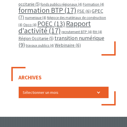
occitanie
(5)
fonds publics régionaux
(4)
Formation
(4)
formation BTP
(17)
GPEC
FSE
(6)
(7)
numerique
(4)
Négoce des matériaux de construction
Rapport
POEC
(13)
(4)
Opco
(4)
d'activité
(17)
recrutement BTP
(4)
RH
(4)
transition numérique
Région Occitanie
(5)
(9)
Webinaire
(6)
travaux publics
(4)
ARCHIVES