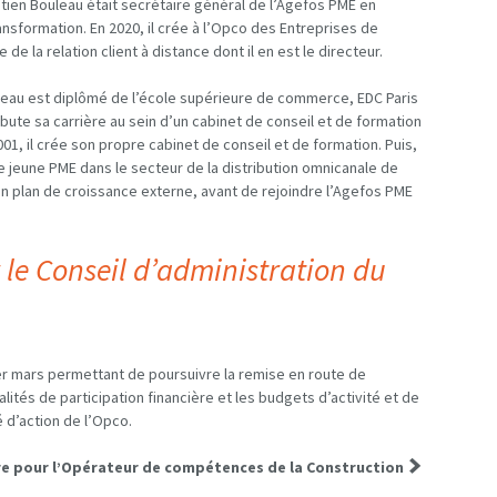
ien Bouleau était secrétaire général de l’Agefos PME en
ransformation. En 2020, il crée à l’Opco des Entreprises de
 de la relation client à distance dont il en est le directeur.
leau est diplômé de l’école supérieure de commerce, EDC Paris
ébute sa carrière au sein d’un cabinet de conseil et de formation
, il crée son propre cabinet de conseil et de formation. Puis,
ne jeune PME dans le secteur de la distribution omnicanale de
n plan de croissance externe, avant de rejoindre l’Agefos PME
r le Conseil d’administration du
 1er mars permettant de poursuivre la remise en route de
ités de participation financière et les budgets d’activité et de
é d’action de l’Opco.
re pour l’Opérateur de compétences de la Construction