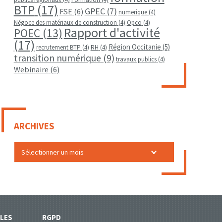
BTP
(17)
GPEC
(7)
FSE
(6)
numerique
(4)
Négoce des matériaux de construction
(4)
Opco
(4)
Rapport d'activité
POEC
(13)
(17)
Région Occitanie
(5)
recrutement BTP
(4)
RH
(4)
transition numérique
(9)
travaux publics
(4)
Webinaire
(6)
ARCHIVES
LES
RGPD