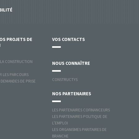
BILITÉ
VOS
PROJETS DE
VOS
CONTACTS
N
 LA CONSTRUCTION
NOUS
CONNAÎTRE
 LES PARCOURS
CONSTRUCTYS
 DEMANDES DE PRISE
NOS
PARTENAIRES
LES PARTENAIRES COFINANCEURS
LES PARTENAIRES POLITIQUE DE
L’EMPLOI
LES ORGANISMES PARITAIRES DE
BRANCHE