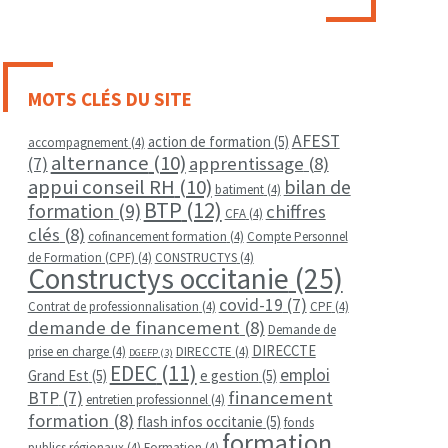
MOTS CLÉS DU SITE
AFEST
action de formation
(5)
accompagnement
(4)
alternance
(10)
apprentissage
(8)
(7)
appui conseil RH
(10)
bilan de
batiment
(4)
BTP
(12)
formation
(9)
chiffres
CFA
(4)
clés
(8)
cofinancement formation
(4)
Compte Personnel
de Formation (CPF)
(4)
CONSTRUCTYS
(4)
Constructys occitanie
(25)
covid-19
(7)
Contrat de professionnalisation
(4)
CPF
(4)
demande de financement
(8)
Demande de
DIRECCTE
prise en charge
(4)
DIRECCTE
(4)
DGEFP
(3)
EDEC
(11)
emploi
Grand Est
(5)
e gestion
(5)
financement
BTP
(7)
entretien professionnel
(4)
formation
(8)
flash infos occitanie
(5)
fonds
formation
publics régionaux
(4)
Formation
(4)