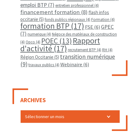
emploi BTP
(7)
entretien professionnel
(4)
financement formation
(8)
flash infos
occitanie
(5)
fonds publics régionaux
(4)
Formation
(4)
formation BTP
(17)
GPEC
FSE
(6)
(7)
numerique
(4)
Négoce des matériaux de construction
Rapport
POEC
(13)
(4)
Opco
(4)
d'activité
(17)
recrutement BTP
(4)
RH
(4)
transition numérique
Région Occitanie
(5)
(9)
Webinaire
(6)
travaux publics
(4)
ARCHIVES