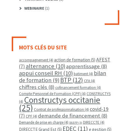
WEBINAIRE
(1)
MOTS CLÉS DU SITE
AFEST
action de formation
(5)
accompagnement
(4)
alternance
(10)
apprentissage
(8)
(7)
appui conseil RH
(10)
bilan
batiment
(4)
BTP
(12)
de formation
(9)
CFA
(4)
chiffres clés
(8)
cofinancement formation
(4)
Compte Personnel de Formation (CPF)
(4)
CONSTRUCTYS
Constructys occitanie
(4)
(25)
covid-19
Contrat de professionnalisation
(4)
demande de financement
(8)
(7)
CPF
(4)
Demande de prise en charge
(4)
DIRECCTE
(4)
DGEFP
(3)
EDEC
(11)
DIRECCTE Grand Est
(5)
e gestion
(5)