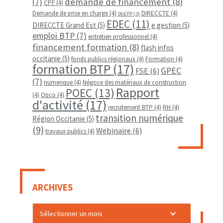
demande de financement
(8)
(7)
CPF
(4)
Demande de prise en charge
(4)
DIRECCTE
(4)
DGEFP
(3)
EDEC
(11)
DIRECCTE Grand Est
(5)
e gestion
(5)
emploi BTP
(7)
entretien professionnel
(4)
financement formation
(8)
flash infos
occitanie
(5)
fonds publics régionaux
(4)
Formation
(4)
formation BTP
(17)
GPEC
FSE
(6)
(7)
numerique
(4)
Négoce des matériaux de construction
Rapport
POEC
(13)
(4)
Opco
(4)
d'activité
(17)
recrutement BTP
(4)
RH
(4)
transition numérique
Région Occitanie
(5)
(9)
Webinaire
(6)
travaux publics
(4)
ARCHIVES