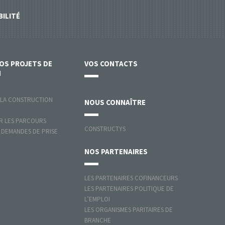
BILITÉ
VOS
PROJETS DE
VOS
CONTACTS
N
 LA CONSTRUCTION
NOUS
CONNAÎTRE
 LES PARCOURS
CONSTRUCTYS
 DEMANDES DE PRISE
NOS
PARTENAIRES
LES PARTENAIRES COFINANCEURS
LES PARTENAIRES POLITIQUE DE
L’EMPLOI
LES ORGANISMES PARITAIRES DE
BRANCHE