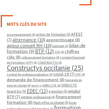
MOTS CLÉS DU SITE
AFEST
action de formation
(5)
accompagnement
(4)
alternance
(10)
apprentissage
(8)
(7)
appui conseil RH
(10)
bilan de
batiment
(4)
BTP
(12)
formation
(9)
chiffres
CFA
(4)
clés
(8)
cofinancement formation
(4)
Compte Personnel
de Formation (CPF)
(4)
CONSTRUCTYS
(4)
Constructys occitanie
(25)
covid-19
(7)
Contrat de professionnalisation
(4)
CPF
(4)
demande de financement
(8)
Demande de
DIRECCTE
prise en charge
(4)
DIRECCTE
(4)
DGEFP
(3)
EDEC
(11)
emploi
Grand Est
(5)
e gestion
(5)
financement
BTP
(7)
entretien professionnel
(4)
formation
(8)
flash infos occitanie
(5)
fonds
formation
publics régionaux
(4)
Formation
(4)