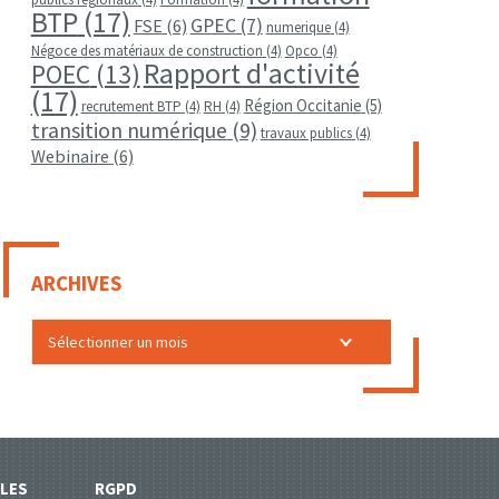
BTP
(17)
GPEC
(7)
FSE
(6)
numerique
(4)
Négoce des matériaux de construction
(4)
Opco
(4)
Rapport d'activité
POEC
(13)
(17)
Région Occitanie
(5)
recrutement BTP
(4)
RH
(4)
transition numérique
(9)
travaux publics
(4)
Webinaire
(6)
ARCHIVES
LES
RGPD