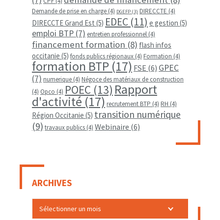
CPF
(4)
Demande de prise en charge
(4)
DIRECCTE
(4)
DGEFP
(3)
EDEC
(11)
DIRECCTE Grand Est
(5)
e gestion
(5)
emploi BTP
(7)
entretien professionnel
(4)
financement formation
(8)
flash infos
occitanie
(5)
fonds publics régionaux
(4)
Formation
(4)
formation BTP
(17)
GPEC
FSE
(6)
(7)
numerique
(4)
Négoce des matériaux de construction
Rapport
POEC
(13)
(4)
Opco
(4)
d'activité
(17)
recrutement BTP
(4)
RH
(4)
transition numérique
Région Occitanie
(5)
(9)
Webinaire
(6)
travaux publics
(4)
ARCHIVES