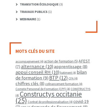
TRANSITION ÉCOLOGIQUE
(3)
TRAVAUX PUBLICS
(1)
WEBINAIRE
(1)
MOTS CLÉS DU SITE
AFEST
action de formation
(5)
accompagnement
(4)
alternance
(10)
apprentissage
(8)
(7)
appui conseil RH
(10)
bilan
batiment
(4)
BTP
(12)
de formation
(9)
CFA
(4)
chiffres clés
(8)
cofinancement formation
(4)
Compte Personnel de Formation (CPF)
(4)
CONSTRUCTYS
Constructys occitanie
(4)
(25)
covid-19
Contrat de professionnalisation
(4)
demande de financement
(8)
(7)