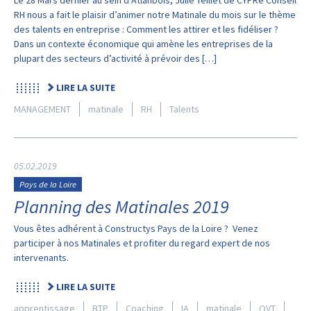
Le 28 Mars dernier au sein d’Atlanbois, Julie Teillet de CYPRe Conseil
RH nous a fait le plaisir d’animer notre Matinale du mois sur le thème
des talents en entreprise : Comment les attirer et les fidéliser ?
Dans un contexte économique qui amène les entreprises de la
plupart des secteurs d’activité à prévoir des […]
LIRE LA SUITE
MANAGEMENT
matinale
RH
Talents
05.02.2019
Pays de la Loire
Planning des Matinales 2019
Vous êtes adhérent à Constructys Pays de la Loire ? Venez
participer à nos Matinales et profiter du regard expert de nos
intervenants.
LIRE LA SUITE
apprentissage
BTP
Coaching
IA
matinale
QVT