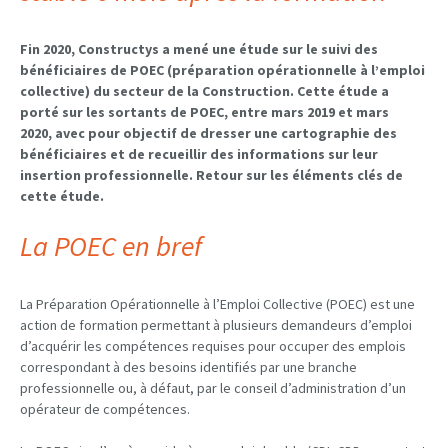
Fin
2020,
Constructys a mené
une étude
sur le
suivi des
bénéficiaires de POEC (préparation opérationnelle à l’emploi
collective)
du secteur de la Construction. Cette étude
a
porté sur les
sortant
s
de POEC
,
entre mars 2019 et mars
2020
,
avec
pour objectif de dresser une cartographie des
bénéficiaires et de recueillir des informations sur leur
insertion professionnelle.
Retour sur les éléments clés de
cette étude.
La POEC en bref
La
P
réparation
O
pérationnelle à l’
E
mploi
C
ollective (POEC) est une
action de formation permettant à plusieurs demandeurs d’emploi
d’acquérir les compétences requises pour occuper des emplois
correspondant à des besoins identifiés par une branche
professionnelle ou, à défaut, par le conseil d’administration d’un
opérateur de compétences.