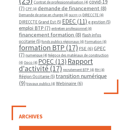
(25)
covid-19
Contrat de professionnalisation
(4)
demande de financement
(8)
(7)
CPF
(4)
Demande de prise en charge
(4)
DIRECCTE
(4)
DGEFP
(3)
EDEC
(11)
DIRECCTE Grand Est
(5)
e gestion
(5)
emploi BTP
(7)
entretien professionnel
(4)
financement formation
(8)
flash infos
occitanie
(5)
fonds publics régionaux
(4)
Formation
(4)
formation BTP
(17)
GPEC
FSE
(6)
(7)
numerique
(4)
Négoce des matériaux de construction
Rapport
POEC
(13)
(4)
Opco
(4)
d'activité
(17)
recrutement BTP
(4)
RH
(4)
transition numérique
Région Occitanie
(5)
(9)
Webinaire
(6)
travaux publics
(4)
ARCHIVES