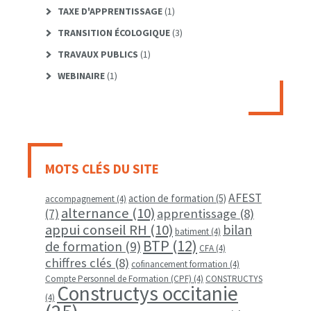
TAXE D'APPRENTISSAGE
(1)
TRANSITION ÉCOLOGIQUE
(3)
TRAVAUX PUBLICS
(1)
WEBINAIRE
(1)
MOTS CLÉS DU SITE
AFEST
action de formation
(5)
accompagnement
(4)
alternance
(10)
apprentissage
(8)
(7)
appui conseil RH
(10)
bilan
batiment
(4)
BTP
(12)
de formation
(9)
CFA
(4)
chiffres clés
(8)
cofinancement formation
(4)
Compte Personnel de Formation (CPF)
(4)
CONSTRUCTYS
Constructys occitanie
(4)