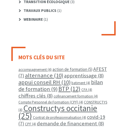
TRANSITION ÉCOLOGIQUE
(3)
TRAVAUX PUBLICS
(1)
WEBINAIRE
(1)
MOTS CLÉS DU SITE
AFEST
action de formation
(5)
accompagnement
(4)
alternance
(10)
apprentissage
(8)
(7)
appui conseil RH
(10)
bilan
batiment
(4)
BTP
(12)
de formation
(9)
CFA
(4)
chiffres clés
(8)
cofinancement formation
(4)
Compte Personnel de Formation (CPF)
(4)
CONSTRUCTYS
Constructys occitanie
(4)
(25)
covid-19
Contrat de professionnalisation
(4)
demande de financement
(8)
(7)
CPF
(4)