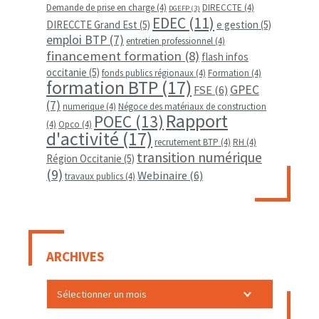
Demande de prise en charge
(4)
DIRECCTE
(4)
DGEFP
(3)
EDEC
(11)
DIRECCTE Grand Est
(5)
e gestion
(5)
emploi BTP
(7)
entretien professionnel
(4)
financement formation
(8)
flash infos
occitanie
(5)
fonds publics régionaux
(4)
Formation
(4)
formation BTP
(17)
GPEC
FSE
(6)
(7)
numerique
(4)
Négoce des matériaux de construction
Rapport
POEC
(13)
(4)
Opco
(4)
d'activité
(17)
recrutement BTP
(4)
RH
(4)
transition numérique
Région Occitanie
(5)
(9)
Webinaire
(6)
travaux publics
(4)
ARCHIVES