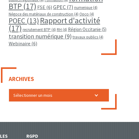
BTP
(17)
GPEC
(7)
FSE
(6)
numerique
(4)
Négoce des matériaux de construction
(4)
Opco
(4)
Rapport d'activité
POEC
(13)
(17)
Région Occitanie
(5)
recrutement BTP
(4)
RH
(4)
transition numérique
(9)
travaux publics
(4)
Webinaire
(6)
ARCHIVES
LES
RGPD