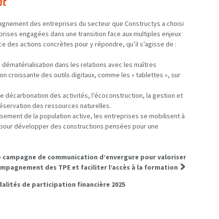
nt
mpagnement des entreprises du secteur que Constructys a choisi
reprises engagées dans une transition face aux multiples enjeux
ace des actions concrètes pour y répondre, qu’il s’agisse de :
a dématérialisation dans les relations avec les maîtres
ion croissante des outils digitaux, comme les « tablettes », sur
 de décarbonation des activités, l’écoconstruction, la gestion et
réservation des ressources naturelles.
issement de la population active, les entreprises se mobilisent à
t pour développer des constructions pensées pour une
une campagne de communication d’envergure pour valoriser
ompagnement des TPE et faciliter l’accès à la formation
alités de participation financière 2025