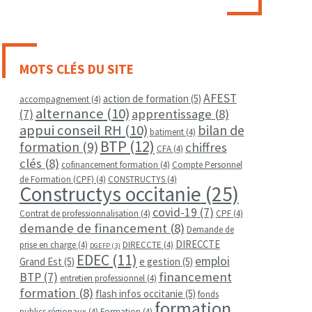
MOTS CLÉS DU SITE
AFEST
action de formation
(5)
accompagnement
(4)
alternance
(10)
apprentissage
(8)
(7)
appui conseil RH
(10)
bilan de
batiment
(4)
BTP
(12)
formation
(9)
chiffres
CFA
(4)
clés
(8)
cofinancement formation
(4)
Compte Personnel
de Formation (CPF)
(4)
CONSTRUCTYS
(4)
Constructys occitanie
(25)
covid-19
(7)
Contrat de professionnalisation
(4)
CPF
(4)
demande de financement
(8)
Demande de
DIRECCTE
prise en charge
(4)
DIRECCTE
(4)
DGEFP
(3)
EDEC
(11)
emploi
Grand Est
(5)
e gestion
(5)
financement
BTP
(7)
entretien professionnel
(4)
formation
(8)
flash infos occitanie
(5)
fonds
formation
publics régionaux
(4)
Formation
(4)