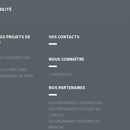
BILITÉ
VOS
PROJETS DE
VOS
CONTACTS
N
 LA CONSTRUCTION
NOUS
CONNAÎTRE
 LES PARCOURS
CONSTRUCTYS
 DEMANDES DE PRISE
NOS
PARTENAIRES
LES PARTENAIRES COFINANCEURS
LES PARTENAIRES POLITIQUE DE
L’EMPLOI
LES ORGANISMES PARITAIRES DE
BRANCHE