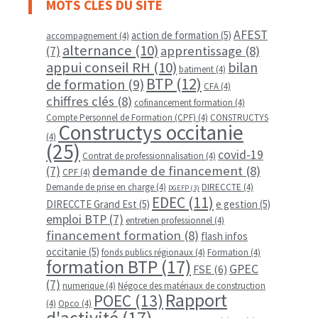
MOTS CLÉS DU SITE
AFEST
action de formation
(5)
accompagnement
(4)
alternance
(10)
apprentissage
(8)
(7)
appui conseil RH
(10)
bilan
batiment
(4)
BTP
(12)
de formation
(9)
CFA
(4)
chiffres clés
(8)
cofinancement formation
(4)
Compte Personnel de Formation (CPF)
(4)
CONSTRUCTYS
Constructys occitanie
(4)
(25)
covid-19
Contrat de professionnalisation
(4)
demande de financement
(8)
(7)
CPF
(4)
Demande de prise en charge
(4)
DIRECCTE
(4)
DGEFP
(3)
EDEC
(11)
DIRECCTE Grand Est
(5)
e gestion
(5)
emploi BTP
(7)
entretien professionnel
(4)
financement formation
(8)
flash infos
occitanie
(5)
fonds publics régionaux
(4)
Formation
(4)
formation BTP
(17)
GPEC
FSE
(6)
(7)
numerique
(4)
Négoce des matériaux de construction
Rapport
POEC
(13)
(4)
Opco
(4)