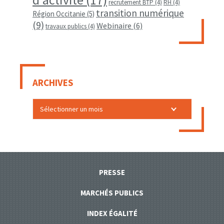
d'activité
(17)
recrutement BTP
(4)
RH
(4)
transition numérique
Région Occitanie
(5)
(9)
Webinaire
(6)
travaux publics
(4)
ARCHIVES
PRESSE
MARCHÉS PUBLICS
INDEX ÉGALITÉ