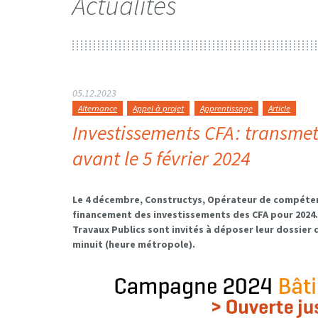
Actualités
05.12.2023
Alternance
Appel à projet
Apprentissage
Article
Investissements CFA : transme
avant le 5 février 2024
Le
4
décembre, Constructys, Opérateur de compétenc
financement
des investissements des CFA
pour 202
4
Travaux Publics sont invités à déposer leur dossie
minuit
(heure métropole)
.