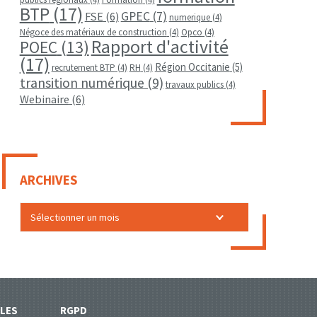
BTP
(17)
GPEC
(7)
FSE
(6)
numerique
(4)
Négoce des matériaux de construction
(4)
Opco
(4)
Rapport d'activité
POEC
(13)
(17)
Région Occitanie
(5)
recrutement BTP
(4)
RH
(4)
transition numérique
(9)
travaux publics
(4)
Webinaire
(6)
ARCHIVES
LES
RGPD