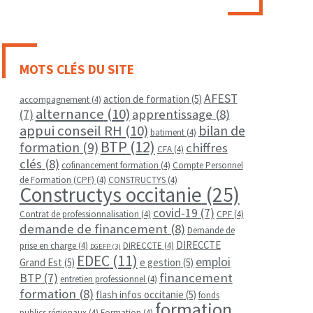
MOTS CLÉS DU SITE
AFEST
action de formation
(5)
accompagnement
(4)
alternance
(10)
apprentissage
(8)
(7)
appui conseil RH
(10)
bilan de
batiment
(4)
BTP
(12)
formation
(9)
chiffres
CFA
(4)
clés
(8)
cofinancement formation
(4)
Compte Personnel
de Formation (CPF)
(4)
CONSTRUCTYS
(4)
Constructys occitanie
(25)
covid-19
(7)
Contrat de professionnalisation
(4)
CPF
(4)
demande de financement
(8)
Demande de
DIRECCTE
prise en charge
(4)
DIRECCTE
(4)
DGEFP
(3)
EDEC
(11)
emploi
Grand Est
(5)
e gestion
(5)
financement
BTP
(7)
entretien professionnel
(4)
formation
(8)
flash infos occitanie
(5)
fonds
formation
publics régionaux
(4)
Formation
(4)