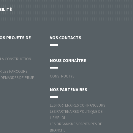
BILITÉ
VOS
PROJETS DE
VOS
CONTACTS
N
 LA CONSTRUCTION
NOUS
CONNAÎTRE
 LES PARCOURS
CONSTRUCTYS
 DEMANDES DE PRISE
NOS
PARTENAIRES
LES PARTENAIRES COFINANCEURS
LES PARTENAIRES POLITIQUE DE
L’EMPLOI
LES ORGANISMES PARITAIRES DE
BRANCHE