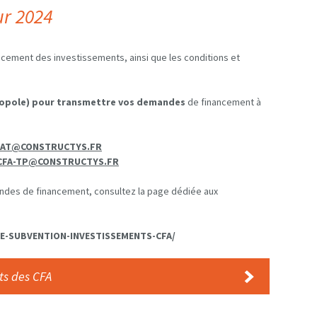
r 202
4
ement des investissements, ainsi que les conditions et
étropole) pour transmettre vos demandes
de financement à
BAT@CONSTRUCTYS.FR
CFA-TP@CONSTRUCTYS.FR
andes de financement, consultez la page dédiée aux
-SUBVENTION-INVESTISSEMENTS-CFA/
ts des CFA