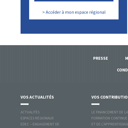
> Accéder à mon espace régional
PRESSE
M
COND
VOS
ACTUALITÉS
VOS
CONTRIBUTI
ACTUALITÉS
LE FINANCEMENT DE LA
ESPACES RÉGIONAUX
FORMATION CONTINUE
EDEC – ENGAGEMENT DE
ET DE L’APPRENTISSAG