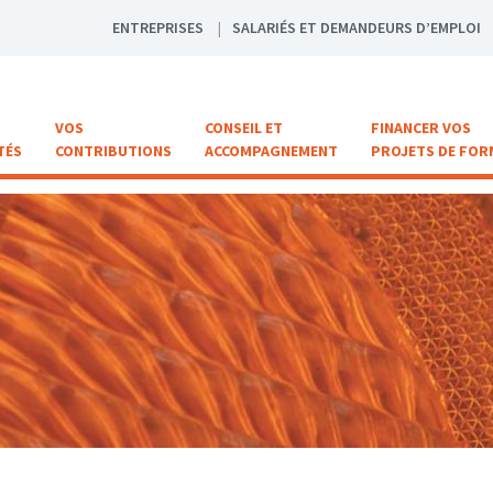
ENTREPRISES
SALARIÉS ET DEMANDEURS D’EMPLOI
VOS
CONSEIL ET
FINANCER VOS
TÉS
CONTRIBUTIONS
ACCOMPAGNEMENT
PROJETS DE FOR