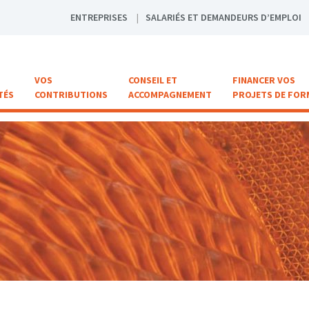
ENTREPRISES
SALARIÉS ET DEMANDEURS D’EMPLOI
VOS
CONSEIL ET
FINANCER VOS
TÉS
CONTRIBUTIONS
ACCOMPAGNEMENT
PROJETS DE FOR