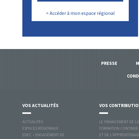
> Accéder à mon espace régional
PRESSE
M
COND
VOS
ACTUALITÉS
VOS
CONTRIBUTI
ACTUALITÉS
LE FINANCEMENT DE LA
ESPACES RÉGIONAUX
FORMATION CONTINUE
EDEC – ENGAGEMENT DE
ET DE L’APPRENTISSAG