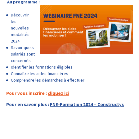
Au programme :
Découvrir
les
nouvelles
modalités
2024
Savoir quels
salariés sont
concernés
Identifier les formations éligibles
Connaître les aides financières
Comprendre les démarches à effectuer
Pour vous inscrire :
cl
iquez
ic
i
Pour en savoir plus :
FNE-F
ormation 2024 – Constructys