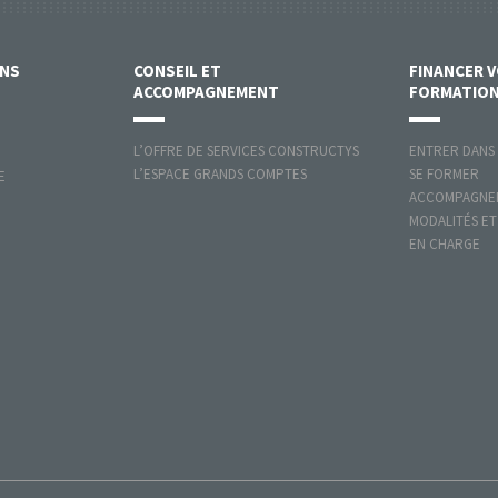
ONS
CONSEIL ET
FINANCER 
ACCOMPAGNEMENT
FORMATIO
L’OFFRE DE SERVICES CONSTRUCTYS
ENTRER DANS
L’ESPACE GRANDS COMPTES
SE FORMER
E
ACCOMPAGNER
MODALITÉS ET
EN CHARGE