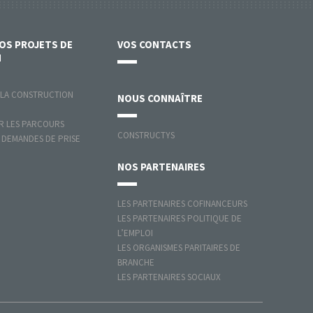
VOS
PROJETS DE
VOS
CONTACTS
N
 LA CONSTRUCTION
NOUS
CONNAÎTRE
 LES PARCOURS
CONSTRUCTYS
 DEMANDES DE PRISE
NOS
PARTENAIRES
LES PARTENAIRES COFINANCEURS
LES PARTENAIRES POLITIQUE DE
L’EMPLOI
LES ORGANISMES PARITAIRES DE
BRANCHE
LES PARTENAIRES SOCIAUX