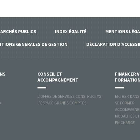
ARCHÉS PUBLICS
INDEX ÉGALITÉ
MENTIONS LÉGA
ITIONS GENERALES DE GESTION
DÉCLARATION D’ACCESSI
ONS
CONSEIL ET
FINANCER 
ACCOMPAGNEMENT
FORMATIO
L’OFFRE DE SERVICES CONSTRUCTYS
ENTRER DANS
L’ESPACE GRANDS COMPTES
SE FORMER
E
ACCOMPAGNER
MODALITÉS ET
EN CHARGE