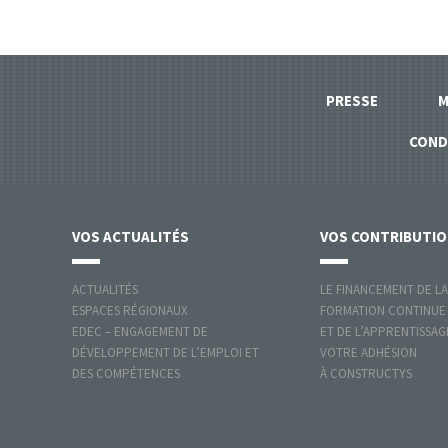
PRESSE
M
COND
VOS
ACTUALITÉS
VOS
CONTRIBUTI
ACTUALITÉS
LE FINANCEMENT DE LA
ESPACES RÉGIONAUX
FORMATION CONTINUE
EDEC – ENGAGEMENT DE
ET DE L’APPRENTISSAG
DÉVELOPPEMENT DE L’EMPLOI ET
VOTRE ADHÉSION
DES COMPÉTENCES
À CONSTRUCTYS