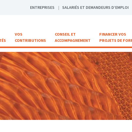
ENTREPRISES
SALARIÉS ET DEMANDEURS D’EMPLOI
VOS
CONSEIL ET
FINANCER VOS
TÉS
CONTRIBUTIONS
ACCOMPAGNEMENT
PROJETS DE FOR