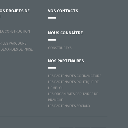
VOS
PROJETS DE
VOS
CONTACTS
N
 LA CONSTRUCTION
NOUS
CONNAÎTRE
 LES PARCOURS
CONSTRUCTYS
 DEMANDES DE PRISE
NOS
PARTENAIRES
LES PARTENAIRES COFINANCEURS
LES PARTENAIRES POLITIQUE DE
L’EMPLOI
LES ORGANISMES PARITAIRES DE
BRANCHE
LES PARTENAIRES SOCIAUX