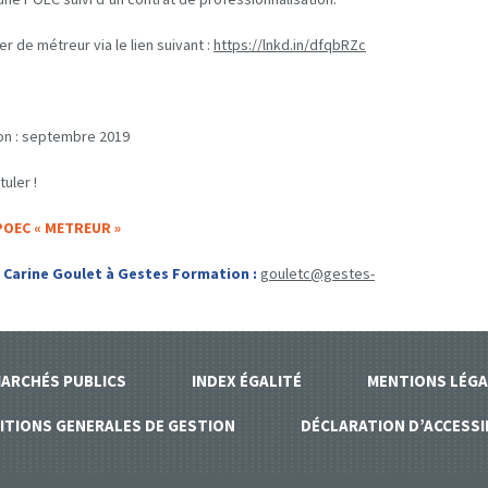
r de métreur via le lien suivant :
https://lnkd.in/dfqbRZc
on : septembre 2019
uler !
OEC « METREUR »
Carine Goulet à Gestes Formation :
gouletc@gestes-
ARCHÉS PUBLICS
INDEX ÉGALITÉ
MENTIONS LÉGA
ITIONS GENERALES DE GESTION
DÉCLARATION D’ACCESSI