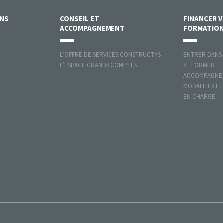
ONS
CONSEIL ET
FINANCER 
ACCOMPAGNEMENT
FORMATIO
L’OFFRE DE SERVICES CONSTRUCTYS
ENTRER DANS
L’ESPACE GRANDS COMPTES
SE FORMER
E
ACCOMPAGNER
MODALITÉS ET
EN CHARGE