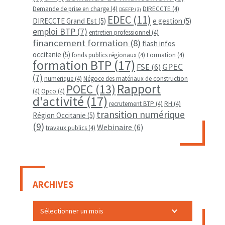
Demande de prise en charge
(4)
DIRECCTE
(4)
DGEFP
(3)
EDEC
(11)
DIRECCTE Grand Est
(5)
e gestion
(5)
emploi BTP
(7)
entretien professionnel
(4)
financement formation
(8)
flash infos
occitanie
(5)
fonds publics régionaux
(4)
Formation
(4)
formation BTP
(17)
GPEC
FSE
(6)
(7)
numerique
(4)
Négoce des matériaux de construction
Rapport
POEC
(13)
(4)
Opco
(4)
d'activité
(17)
recrutement BTP
(4)
RH
(4)
transition numérique
Région Occitanie
(5)
(9)
Webinaire
(6)
travaux publics
(4)
ARCHIVES