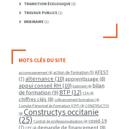
TRANSITION ÉCOLOGIQUE
(3)
TRAVAUX PUBLICS
(1)
WEBINAIRE
(1)
MOTS CLÉS DU SITE
AFEST
action de formation
(5)
accompagnement
(4)
alternance
(10)
apprentissage
(8)
(7)
appui conseil RH
(10)
bilan
batiment
(4)
BTP
(12)
de formation
(9)
CFA
(4)
chiffres clés
(8)
cofinancement formation
(4)
Compte Personnel de Formation (CPF)
(4)
CONSTRUCTYS
Constructys occitanie
(4)
(25)
covid-19
Contrat de professionnalisation
(4)
demande de financement
(8)
(7)
CPF
(4)